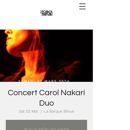
Concert Carol Nakari
Duo
Sat 02 Mar
  |  
La Barque Bleue
Aucun billet en vente