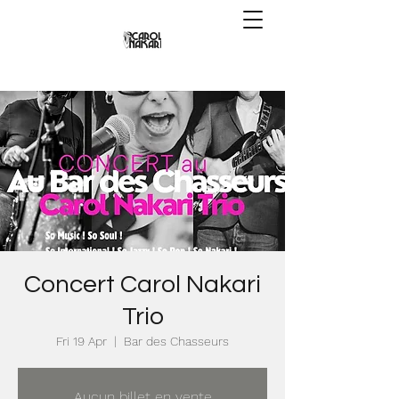
Concert Carol Nakari
Trio
Fri 19 Apr
  |  
Bar des Chasseurs
Aucun billet en vente