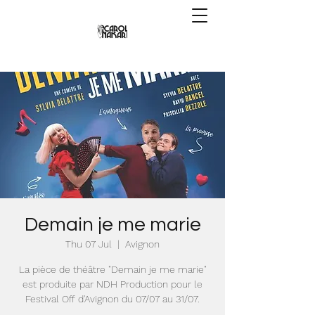
Demain je me marie
Thu 07 Jul
  |  
Avignon
La pièce de théâtre "Demain je me marie"
est produite par NDH Production pour le
Festival Off d'Avignon du 07/07 au 31/07.