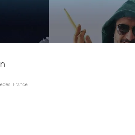
on
èdes, France