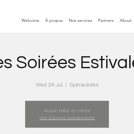
Welcome
À propos
Nos services
Partners
About
s Soirées Estiva
Wed 24 Jul
  |  
Spéracèdes
Aucun billet en vente
Voir d'autres événements