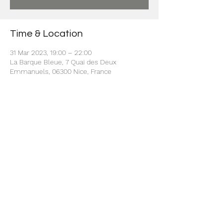
Time & Location
31 Mar 2023, 19:00 – 22:00
La Barque Bleue, 7 Quai des Deux
Emmanuels, 06300 Nice, France
Share this event
© 2022 par Carol Nakari Events.