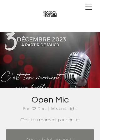
Open Mic
Sun 03 Dec
  |  
Mix and Light
C'est ton moment pour briller
Aucun billet en vente