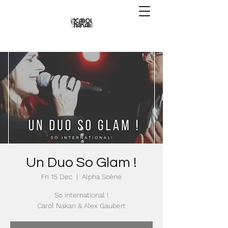
Un Duo So Glam !
Fri 15 Dec
  |  
Alpha Scène
So international !
Carol Nakari & Alex Gaubert