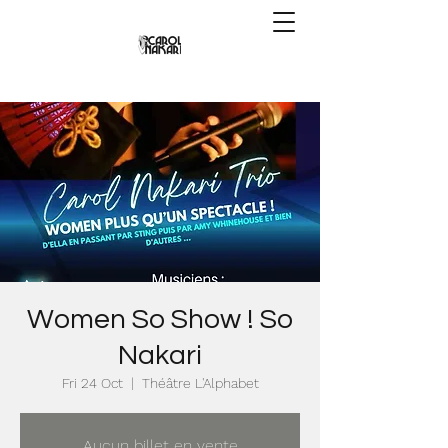
Women So Show ! So
Nakari
Fri 24 Oct
  |  
Théâtre L'Alphabet
Aucun billet en vente