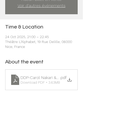
Voir d'autres événements
Time & Location
24 Oct 2025, 21:00 – 22:45
Théâtre L'Alphabet, 19 Rue Delille, 06000
Nice, France
About the event
DDP-Carol Nakari & Friends
.pdf
Download PDF • 3.63MB