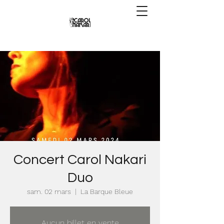
Concert Carol Nakari
Duo
sam. 02 mars
  |  
La Barque Bleue
Aucun billet en vente