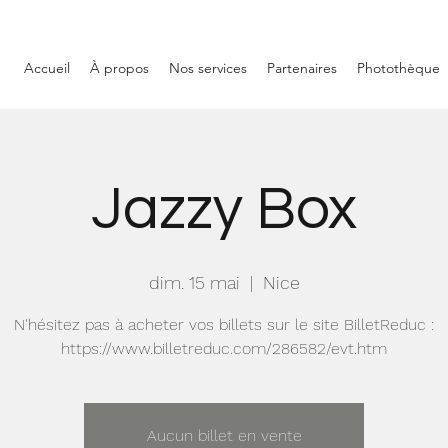
Accueil
À propos
Nos services
Partenaires
Photothèque
Jazzy Box
dim. 15 mai
  |  
Nice
N'hésitez pas à acheter vos billets sur le site BilletReduc :
https://www.billetreduc.com/286582/evt.htm
Aucun billet en vente