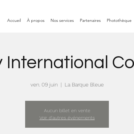
Accueil
À propos
Nos services
Partenaires
Photothèque
 International C
ven. 09 juin
  |  
La Barque Bleue
Aucun billet en vente
Voir d'autres événements