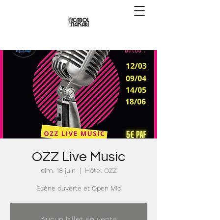
OZZ Live Music
dim. 18 juin
  |  
Hôtel OZZ
Scène ouverte et Open Mic
Aucun billet en vente