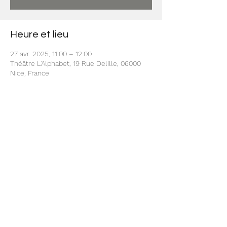
Heure et lieu
27 avr. 2025, 11:00 – 12:00
Théâtre L'Alphabet, 19 Rue Delille, 06000
Nice, France
Partager cet événement
© 2022 par Carol Nakari Events.