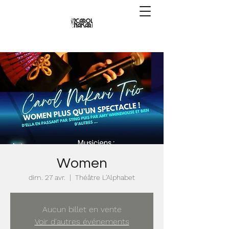
Women
dim. 27 avr.
  |  
Théâtre L'Alphabet
Aucun billet en vente
Voir d'autres événements